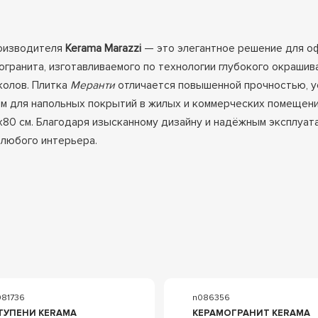
роизводителя
Kerama Marazzi
— это элегантное решение для о
огранита, изготавливаемого по технологии глубокого окрашив
колов. Плитка
Меранти
отличается повышенной прочностью, у
м для напольных покрытий в жилых и коммерческих помещения
3x80 см. Благодаря изысканному дизайну и надёжным эксплуа
любого интерьера.
081736
n086356
ТУПЕНИ KERAMA
КЕРАМОГРАНИТ KERAMA