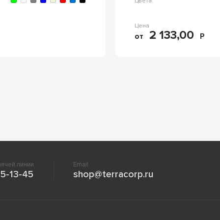
Цвета:
Цена
2 133,00
от
Р
ячей линии
Email
5-13-45
shop@terracorp.ru