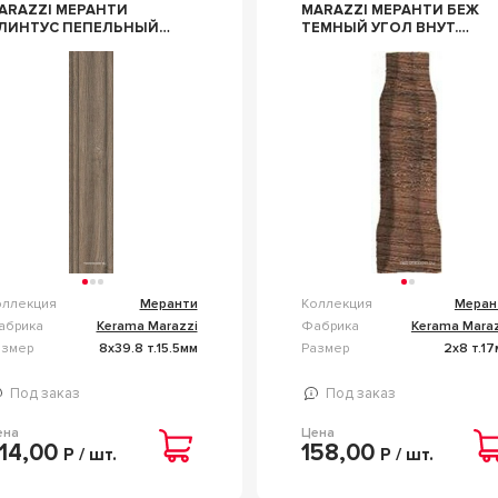
ARAZZI МЕРАНТИ
MARAZZI МЕРАНТИ БЕЖ
НТУС ПЕПЕЛЬНЫЙ
ТЕМНЫЙ УГОЛ ВНУТ.
ВЕТЛЫЙ ZZ8X39.8
ПОЛ 8X2,4 ZZ
ЕРЫЙ
КОРИЧНЕВЫЙ
оллекция
Меранти
Коллекция
Меран
абрика
Kerama Marazzi
Фабрика
Kerama Maraz
азмер
8x39.8 т.15.5мм
Размер
2x8 т.1
Под заказ
Под заказ
ена
Цена
14,00
158,00
Р / шт.
Р / шт.