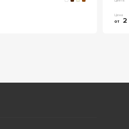
Цвета:
Цена
2 
от