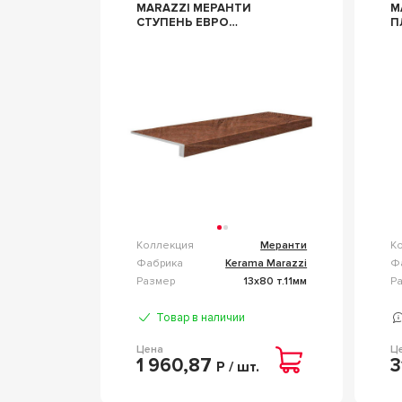
MARAZZI МЕРАНТИ
M
СТУПЕНЬ ЕВРО
ПЛИ
ПРОХОДНАЯ БЕЖ
С
ТЕМНЫЙ (N056098)
С
ZZ13Х80 КОРИЧНЕВЫЙ
Коллекция
Меранти
К
Фабрика
Kerama Marazzi
Ф
Размер
13x80 т.11мм
Р
Товар в наличии
Цена
Ц
1 960,87
3
Р / шт.