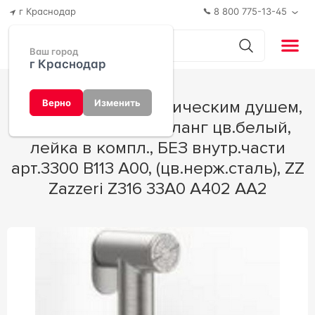
г Краснодар
8 800 775-13-45
Ваш город
г Краснодар
Смеситель с гигиеническим душем,
Верно
Изменить
встраив.в стену, шланг цв.белый,
лейка в компл., БЕЗ внутр.части
арт.3300 B113 A00, (цв.нерж.сталь), ZZ
Zazzeri Z316 33A0 A402 AA2