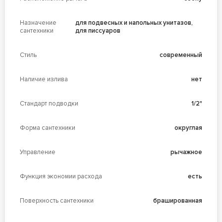
Назначение
для подвесных и напольных унитазов,
сантехники
для писсуаров
Стиль
современный
Наличие излива
нет
Стандарт подводки
1/2"
Форма сантехники
округлая
Управление
рычажное
Функция экономии расхода
есть
Поверхность сантехники
брашированная