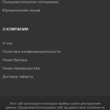
Пользовательское соглашение
Юридическим лицам
О КОМПАНИИ
О нас
Политика конфиденциальности
Наши бренды
Наши преимущества
Договор оферты
Этот сайт использует использует файлы cookie для хранения
Терра - территория керамики 2026
данных. Продолжая использовать сайт, вы даете свое согласие на
Ⓒ Правообладателем товарного знака "Терра" является ООО "Атлас-